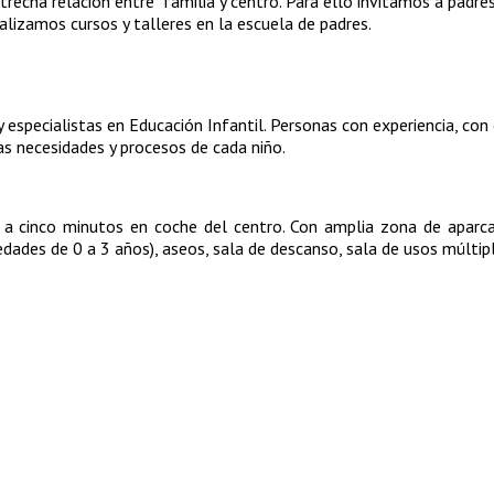
strecha relación entre familia y centro. Para ello invitamos a padre
ealizamos cursos y talleres en la escuela de padres.
 especialistas en Educación Infantil. Personas con experiencia, co
as necesidades y procesos de cada niño.
ca a cinco minutos en coche del centro. Con amplia zona de aparc
 edades de 0 a 3 años), aseos, sala de descanso, sala de usos múltip