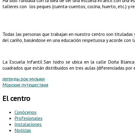
Ha sido fundada con la idea de ser una escuela infantil con una e
talleres con los peques (cuenta-cuentos, cocina, huerto, etc.) y r
Todas las personas que trabajan en nuestro centro son tituladas y
del cariño, basándose en una educación respetuosa y acorde con l
La Escuela Infantil San Isidro se ubica en la calle Doña Blan
cuadrados que están distribuidos en tres aulas (diferenciadas por
легенды рок-музыки
Морские путешествия
El centro
Conócenos
Profesionales
Instalaciones
Noticias