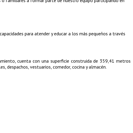
s o familiares a formar parte de nuestro equipo participando en
n capacidades para atender y educar a los más pequeños a través
amiento, cuenta con una superficie construida de 359,41 metros
les, despachos, vestuarios, comedor, cocina y almacén.